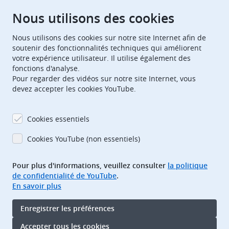
Chambres de recours
Nous utilisons des cookies
Nous utilisons des cookies sur notre site Internet afin de
European Patent Office
EPO Jobs
soutenir des fonctionnalités techniques qui améliorent
votre expérience utilisateur. Il utilise également des
fonctions d'analyse.
EuropeanPatentOffice
Pour regarder des vidéos sur notre site Internet, vous
devez accepter les cookies YouTube.
European Patent Office
EPO Jobs
EPO Procurement
Cookies essentiels
EPOorg
EPOjobs
Cookies YouTube (non essentiels)
Pour plus d'informations, veuillez consulter
la politique
TheEPO
de confidentialité de YouTube
.
En savoir plus
Footer
Adresse bibliographique
Enregistrer les préférences
Conditions d’utilisation
Protection des données
Accepter tous les cookies