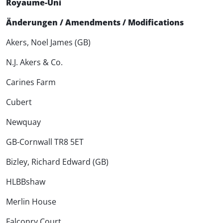
Royaume-Uni
Änderungen / Amendments / Modifications
Akers, Noel James (GB)
N.J. Akers & Co.
Carines Farm
Cubert
Newquay
GB-Cornwall TR8 5ET
Bizley, Richard Edward (GB)
HLBBshaw
Merlin House
Falconry Court