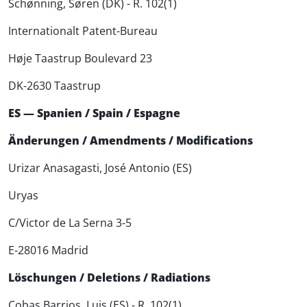
Schønning, Søren (DK) - R. 102(1)
Internationalt Patent-Bureau
Høje Taastrup Boulevard 23
DK-2630 Taastrup
ES — Spanien / Spain / Espagne
Änderungen / Amendments / Modifications
Urizar Anasagasti, José Antonio (ES)
Uryas
C/Victor de La Serna 3-5
E-28016 Madrid
Löschungen / Deletions / Radiations
Cobas Barrios, Luis (ES) - R. 102(1)