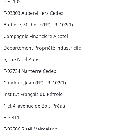
B.P. 135
F-93303 Aubervilliers Cedex
Buffière, Michelle (FR) - R. 102(1)
Compagnie Financière Alcatel
Département Propriété Industrielle
5, rue Noël Pons
F-92734 Nanterre Cedex
Coadour, Jean (FR) - R. 102(1)
Institut Français du Pétrole
1 et 4, avenue de Bois-Préau
B.P.311
F-92506 Rueil Malmaison