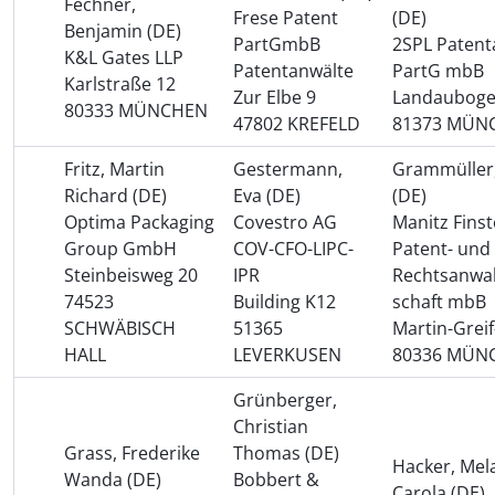
Fechner,
Frese Patent
(DE)
Benjamin (DE)
PartGmbB
2SPL Patent
K&L Gates LLP
Patentanwälte
PartG mbB
Karlstraße 12
Zur Elbe 9
Landauboge
80333 MÜNCHEN
47802 KREFELD
81373 MÜN
Fritz, Martin
Gestermann,
Grammüller,
Richard (DE)
Eva (DE)
(DE)
Optima Packaging
Covestro AG
Manitz Fins
Group GmbH
COV-CFO-LIPC-
Patent- und
Steinbeisweg 20
IPR
Rechtsanwal
74523
Building K12
schaft mbB
SCHWÄBISCH
51365
Martin-Greif
HALL
LEVERKUSEN
80336 MÜN
Grünberger,
Christian
Grass, Frederike
Thomas (DE)
Hacker, Mel
Wanda (DE)
Bobbert &
Carola (DE)