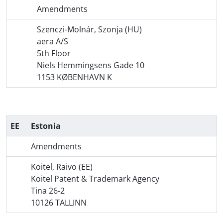
Amendments
Szenczi-Molnár, Szonja (HU)
aera A/S
5th Floor
Niels Hemmingsens Gade 10
1153 KØBENHAVN K
EE
Estonia
Amendments
Koitel, Raivo (EE)
Koitel Patent & Trademark Agency
Tina 26-2
10126 TALLINN