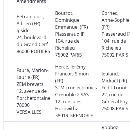
Amendments
Boutrot,
Cornec,
Bétrancourt,
Dominique
Anne-Sophie
Adrien (FR)
Emmanuel (FR)
(FR)
Ipside
Plasseraud IP
Plasseraud I
24, boulevard
104, rue de
104, rue de
du Grand Cerf
Richelieu
Richelieu
86000 POITIERS
75002 PARIS
75002 PARIS
Hercé, Jérémy
Fauré, Marion-
Francois Simon
Jeuland,
Laurie (FR)
(FR)
Mickaël (FR)
ZEM brevets
STMicroelectronics
Fédit-Loriot
12, avenue de
Grenoble 2 SAS
22, rue du
Porchefontaine
12, rue Jules
Général Foy
78000
Horowithz
75008 PARIS
VERSAILLES
38019 GRENOBLE
Robbez-