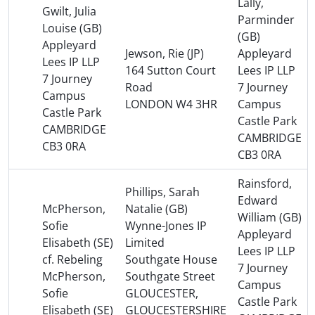
Lally,
Gwilt, Julia
Parminder
Louise (GB)
(GB)
Appleyard
Jewson, Rie (JP)
Appleyard
Lees IP LLP
164 Sutton Court
Lees IP LLP
7 Journey
Road
7 Journey
Campus
LONDON W4 3HR
Campus
Castle Park
Castle Park
CAMBRIDGE
CAMBRIDGE
CB3 0RA
CB3 0RA
Rainsford,
Phillips, Sarah
Edward
McPherson,
Natalie (GB)
William (GB)
Sofie
Wynne-Jones IP
Appleyard
Elisabeth (SE)
Limited
Lees IP LLP
cf. Rebeling
Southgate House
7 Journey
McPherson,
Southgate Street
Campus
Sofie
GLOUCESTER,
Castle Park
Elisabeth (SE)
GLOUCESTERSHIRE