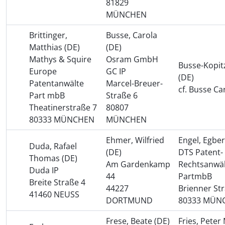
81829
MÜNCHEN
Brittinger,
Busse, Carola
Matthias (DE)
(DE)
Mathys & Squire
Osram GmbH
Busse-Kopit
Europe
GC IP
(DE)
Patentanwälte
Marcel-Breuer-
cf. Busse Ca
Part mbB
Straße 6
Theatinerstraße 7
80807
80333 MÜNCHEN
MÜNCHEN
Ehmer, Wilfried
Engel, Egber
Duda, Rafael
(DE)
DTS Patent-
Thomas (DE)
Am Gardenkamp
Rechtsanwä
Duda IP
44
PartmbB
Breite Straße 4
44227
Brienner St
41460 NEUSS
DORTMUND
80333 MÜN
Frese, Beate (DE)
Fries, Peter