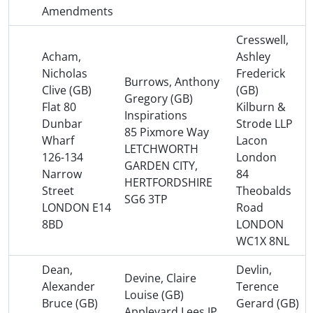
Amendments
Cresswell,
Acham,
Ashley
Nicholas
Frederick
Burrows, Anthony
Clive (GB)
(GB)
Gregory (GB)
Flat 80
Kilburn &
Inspirations
Dunbar
Strode LLP
85 Pixmore Way
Wharf
Lacon
LETCHWORTH
126-134
London
GARDEN CITY,
Narrow
84
HERTFORDSHIRE
Street
Theobalds
SG6 3TP
LONDON E14
Road
8BD
LONDON
WC1X 8NL
Dean,
Devlin,
Devine, Claire
Alexander
Terence
Louise (GB)
Bruce (GB)
Gerard (GB)
Appleyard Lees IP