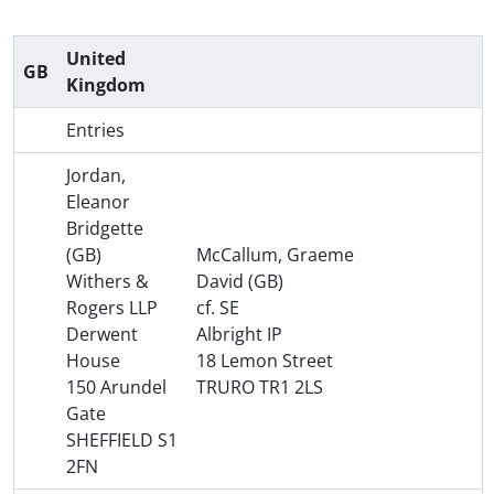
United
GB
Kingdom
Entries
Jordan,
Eleanor
Bridgette
(GB)
McCallum, Graeme
Withers &
David (GB)
Rogers LLP
cf. SE
Derwent
Albright IP
House
18 Lemon Street
150 Arundel
TRURO TR1 2LS
Gate
SHEFFIELD S1
2FN