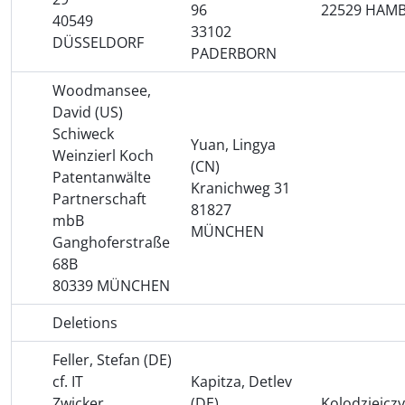
96
22529 HAM
40549
33102
DÜSSELDORF
PADERBORN
Woodmansee,
David (US)
Schiweck
Yuan, Lingya
Weinzierl Koch
(CN)
Patentanwälte
Kranichweg 31
Partnerschaft
81827
mbB
MÜNCHEN
Ganghoferstraße
68B
80339 MÜNCHEN
Deletions
Feller, Stefan (DE)
cf. IT
Kapitza, Detlev
Zwicker
(DE)
Kolodziejczy