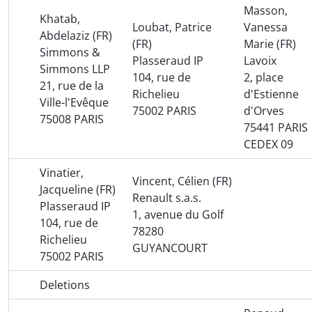
Masson,
Khatab,
Loubat, Patrice
Vanessa
Abdelaziz (FR)
(FR)
Marie (FR)
Simmons &
Plasseraud IP
Lavoix
Simmons LLP
104, rue de
2, place
21, rue de la
Richelieu
d'Estienne
Ville-l'Evêque
75002 PARIS
d'Orves
75008 PARIS
75441 PARIS
CEDEX 09
Vinatier,
Vincent, Célien (FR)
Jacqueline (FR)
Renault s.a.s.
Plasseraud IP
1, avenue du Golf
104, rue de
78280
Richelieu
GUYANCOURT
75002 PARIS
Deletions