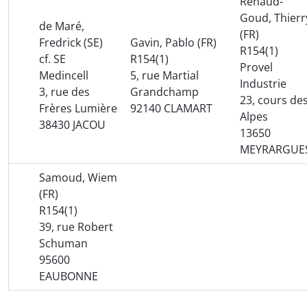
Renaud-
Goud, Thierr
de Maré,
(FR)
Fredrick (SE)
Gavin, Pablo (FR)
R154(1)
cf. SE
R154(1)
Provel
Medincell
5, rue Martial
Industrie
3, rue des
Grandchamp
23, cours de
Frères Lumière
92140 CLAMART
Alpes
38430 JACOU
13650
MEYRARGUE
Samoud, Wiem
(FR)
R154(1)
39, rue Robert
Schuman
95600
EAUBONNE