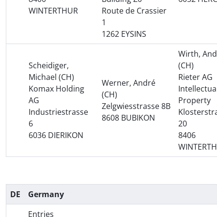
WINTERTHUR
Route de Crassier
1
1262 EYSINS
Wirth, An
Scheidiger,
(CH)
Michael (CH)
Rieter AG
Werner, André
Komax Holding
Intellectua
(CH)
AG
Property
Zelgwiesstrasse 8B
Industriestrasse
Klosterstr
8608 BUBIKON
6
20
6036 DIERIKON
8406
WINTERT
DE
Germany
Entries