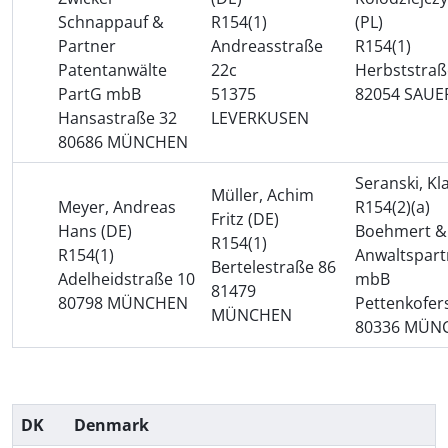
Schnappauf &
R154(1)
(PL)
Partner
Andreasstraße
R154(1)
Patentanwälte
22c
Herbststraß
PartG mbB
51375
82054 SAUE
Hansastraße 32
LEVERKUSEN
80686 MÜNCHEN
Seranski, Kl
Müller, Achim
Meyer, Andreas
R154(2)(a)
Fritz (DE)
Hans (DE)
Boehmert &
R154(1)
R154(1)
Anwaltspart
Bertelestraße 86
Adelheidstraße 10
mbB
81479
80798 MÜNCHEN
Pettenkofer
MÜNCHEN
80336 MÜN
DK
Denmark