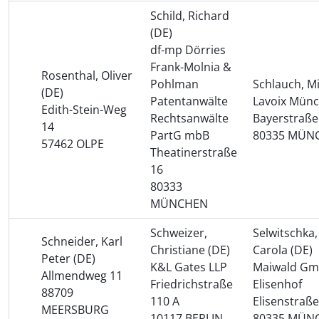
Schild, Richard
(DE)
df-mp Dörries
Frank-Molnia &
Rosenthal, Oliver
Pohlman
Schlauch, Mi
(DE)
Patentanwälte
Lavoix Mün
Edith-Stein-Weg
Rechtsanwälte
Bayerstraße
14
PartG mbB
80335 MÜN
57462 OLPE
Theatinerstraße
16
80333
MÜNCHEN
Schweizer,
Selwitschka,
Schneider, Karl
Christiane (DE)
Carola (DE)
Peter (DE)
K&L Gates LLP
Maiwald G
Allmendweg 11
Friedrichstraße
Elisenhof
88709
110 A
Elisenstraße
MEERSBURG
10117 BERLIN
80335 MÜN