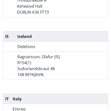
Threadneedle IP
Ashwood Hall
DUBLIN K36 FT73
IS
Iceland
Deletions
Ragnarsson, Olafur (IS)
R154(1)
Suðurlandsbraut 48
108 REYKJAVIK
IT
Italy
Entries