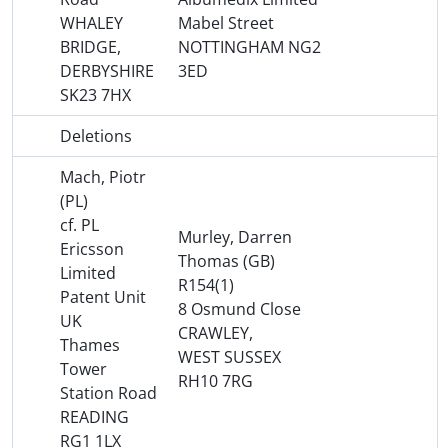
WHALEY
Mabel Street
BRIDGE,
NOTTINGHAM NG2
DERBYSHIRE
3ED
SK23 7HX
Deletions
Mach, Piotr
(PL)
cf. PL
Murley, Darren
Ericsson
Thomas (GB)
Limited
R154(1)
Patent Unit
8 Osmund Close
UK
CRAWLEY,
Thames
WEST SUSSEX
Tower
RH10 7RG
Station Road
READING
RG1 1LX