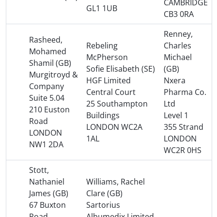
CAMBRIDGE
GL1 1UB
CB3 0RA
Renney,
Rasheed,
Rebeling
Charles
Mohamed
McPherson
Michael
Shamil (GB)
Sofie Elisabeth (SE)
(GB)
Murgitroyd &
HGF Limited
Nxera
Company
Central Court
Pharma Co.
Suite 5.04
25 Southampton
Ltd
210 Euston
Buildings
Level 1
Road
LONDON WC2A
355 Strand
LONDON
1AL
LONDON
NW1 2DA
WC2R 0HS
Stott,
Nathaniel
Williams, Rachel
James (GB)
Clare (GB)
67 Buxton
Sartorius
Road
Albumedix Limited