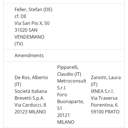
Feller, Stefan (DE)
cf. DE
Via San Pio X, 50
31020 SAN
VENDEMIANO
(TV)
Amendments
Pipparelli,
Claudio (IT)
De Ros, Alberto
Zanotti, Laura
Metroconsult
(IT)
(IT)
S.r.l.
Società Italiana
IXNEA S.r.l.
Foro
Brevetti S.p.A.
Via Traversa
Buonaparte,
Via Carducci, 8
Fiorentina, 6
51
20123 MILANO
59100 PRATO
20121
MILANO