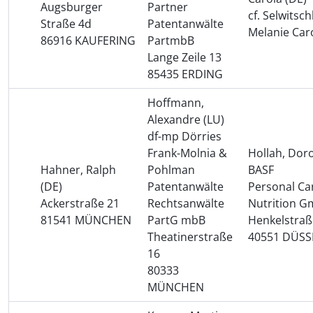
Augsburger
Partner
cf. Selwitsch
Straße 4d
Patentanwälte
Melanie Caro
86916 KAUFERING
PartmbB
Lange Zeile 13
85435 ERDING
Hoffmann,
Alexandre (LU)
df-mp Dörries
Frank-Molnia &
Hollah, Dor
Hahner, Ralph
Pohlman
BASF
(DE)
Patentanwälte
Personal Ca
Ackerstraße 21
Rechtsanwälte
Nutrition 
81541 MÜNCHEN
PartG mbB
Henkelstraß
Theatinerstraße
40551 DÜS
16
80333
MÜNCHEN