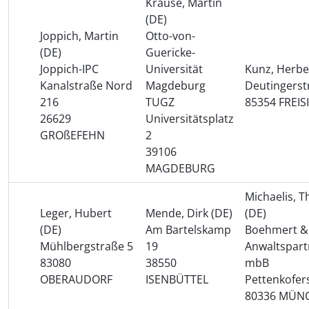
Krause, Martin
(DE)
Joppich, Martin
Otto-von-
(DE)
Guericke-
Joppich-IPC
Universität
Kunz, Herbe
Kanalstraße Nord
Magdeburg
Deutingerst
216
TUGZ
85354 FREIS
26629
Universitätsplatz
GROßEFEHN
2
39106
MAGDEBURG
Michaelis, 
Leger, Hubert
Mende, Dirk (DE)
(DE)
(DE)
Am Bartelskamp
Boehmert &
Mühlbergstraße 5
19
Anwaltspart
83080
38550
mbB
OBERAUDORF
ISENBÜTTEL
Pettenkofer
80336 MÜN