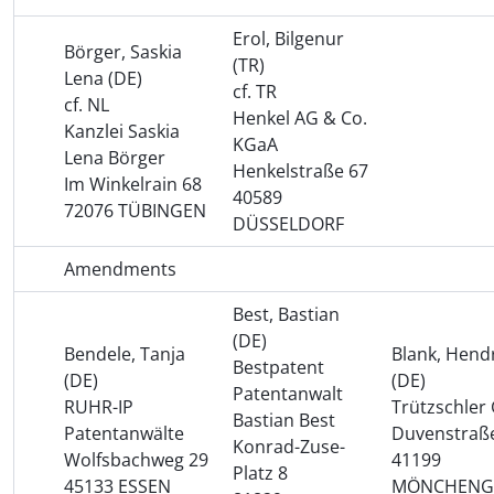
Erol, Bilgenur
Börger, Saskia
(TR)
Lena (DE)
cf. TR
cf. NL
Henkel AG & Co.
Kanzlei Saskia
KGaA
Lena Börger
Henkelstraße 67
Im Winkelrain 68
40589
72076 TÜBINGEN
DÜSSELDORF
Amendments
Best, Bastian
(DE)
Bendele, Tanja
Blank, Hendr
Bestpatent
(DE)
(DE)
Patentanwalt
RUHR-IP
Trützschler
Bastian Best
Patentanwälte
Duvenstraße
Konrad-Zuse-
Wolfsbachweg 29
41199
Platz 8
45133 ESSEN
MÖNCHENG