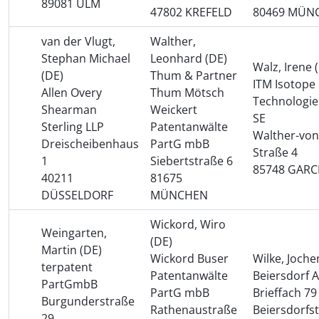
89081 ULM
47802 KREFELD
80469 MÜN
van der Vlugt,
Walther,
Stephan Michael
Leonhard (DE)
Walz, Irene 
(DE)
Thum & Partner
ITM Isotope
Allen Overy
Thum Mötsch
Technologie
Shearman
Weickert
SE
Sterling LLP
Patentanwälte
Walther-von
Dreischeibenhaus
PartG mbB
Straße 4
1
Siebertstraße 6
85748 GAR
40211
81675
DÜSSELDORF
MÜNCHEN
Wickord, Wiro
Weingarten,
(DE)
Martin (DE)
Wickord Buser
Wilke, Joche
terpatent
Patentanwälte
Beiersdorf 
PartGmbB
PartG mbB
Brieffach 79
Burgunderstraße
Rathenaustraße
Beiersdorfst
29