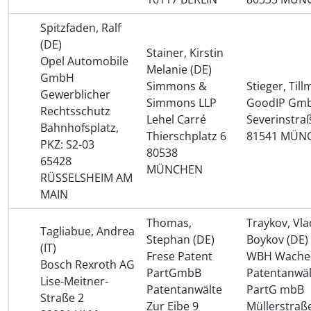
Spitzfaden, Ralf
(DE)
Stainer, Kirstin
Opel Automobile
Melanie (DE)
GmbH
Simmons &
Stieger, Til
Gewerblicher
Simmons LLP
GoodIP Gm
Rechtsschutz
Lehel Carré
Severinstra
Bahnhofsplatz,
Thierschplatz 6
81541 MÜN
PKZ: S2-03
80538
65428
MÜNCHEN
RÜSSELSHEIM AM
MAIN
Thomas,
Traykov, Vla
Tagliabue, Andrea
Stephan (DE)
Boykov (DE)
(IT)
Frese Patent
WBH Wache
Bosch Rexroth AG
PartGmbB
Patentanwäl
Lise-Meitner-
Patentanwälte
PartG mbB
Straße 2
Zur Eibe 9
Müllerstraß