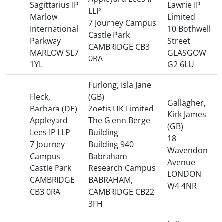
Sagittarius IP
Lawrie IP
LLP
Marlow
Limited
7 Journey Campus
International
10 Bothwell
Castle Park
Parkway
Street
CAMBRIDGE CB3
MARLOW SL7
GLASGOW
0RA
1YL
G2 6LU
Furlong, Isla Jane
Fleck,
(GB)
Gallagher,
Barbara (DE)
Zoetis UK Limited
Kirk James
Appleyard
The Glenn Berge
(GB)
Lees IP LLP
Building
18
7 Journey
Building 940
Wavendon
Campus
Babraham
Avenue
Castle Park
Research Campus
LONDON
CAMBRIDGE
BABRAHAM,
W4 4NR
CB3 0RA
CAMBRIDGE CB22
3FH