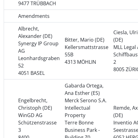
9477 TRÜBBACH
Amendments
Albrecht,
Ciesla, Ulr
Alexander (DE)
Bitter, Mario (DE)
(DE)
Synergy IP Group
Kellersmattstrasse
MLL Legal
AG
55B
Schiffbaus
Leonhardsgraben
4313 MÖHLIN
2
52
8005 ZÜRI
4051 BASEL
Gabarda Ortega,
Ana Esther (ES)
Engelbrecht,
Merck Serono S.A.
Christoph (DE)
Intellectual
Remde, Ax
WinGD AG
Property
(DE)
Schützenstrasse
Terre Bonne
Inventio A
3
Business Park -
Seestrasse
8400
Building Z0
6052 HERG