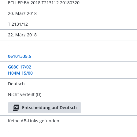
ECLI:EP:BA:2018:T213112.20180320
20. März 2018
T 2131/12
22. März 2018
-
06101335.5
G08C 17/02
H04M 15/00
Deutsch
Nicht verteilt (D)
Entscheidung auf Deutsch
Keine AB-Links gefunden
-