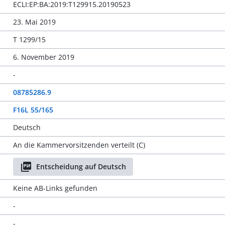
ECLI:EP:BA:2019:T129915.20190523
23. Mai 2019
T 1299/15
6. November 2019
-
08785286.9
F16L 55/165
Deutsch
An die Kammervorsitzenden verteilt (C)
Entscheidung auf Deutsch
Keine AB-Links gefunden
-
-