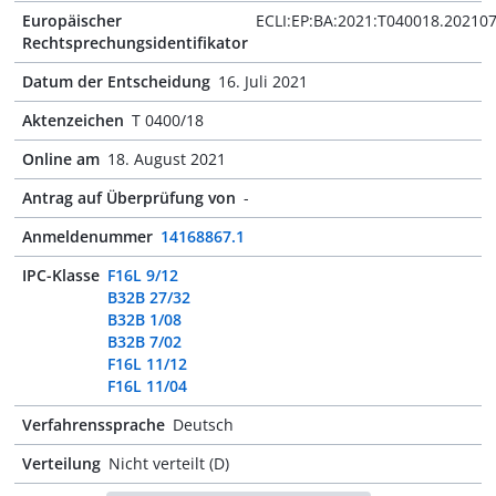
Europäischer
ECLI:EP:BA:2021:T040018.20210
Rechtsprechungsidentifikator
Datum der Entscheidung
16. Juli 2021
Aktenzeichen
T 0400/18
Online am
18. August 2021
Antrag auf Überprüfung von
-
Anmeldenummer
14168867.1
IPC-Klasse
F16L 9/12
B32B 27/32
B32B 1/08
B32B 7/02
F16L 11/12
F16L 11/04
Verfahrenssprache
Deutsch
Verteilung
Nicht verteilt (D)