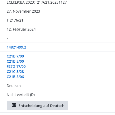
ECLI:EP:BA:2023:T217621.20231127
27. November 2023
T 2176/21
12. Februar 2024
-
14821499.2
C21B 7/00
C21B 5/00
F27D 17/00
C21C 5/28
C21B 5/06
Deutsch
Nicht verteilt (D)
Entscheidung auf Deutsch