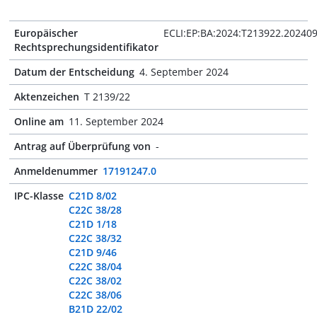
Europäischer
ECLI:EP:BA:2024:T213922.20240
Rechtsprechungsidentifikator
Datum der Entscheidung
4. September 2024
Aktenzeichen
T 2139/22
Online am
11. September 2024
Antrag auf Überprüfung von
-
Anmeldenummer
17191247.0
IPC-Klasse
C21D 8/02
C22C 38/28
C21D 1/18
C22C 38/32
C21D 9/46
C22C 38/04
C22C 38/02
C22C 38/06
B21D 22/02