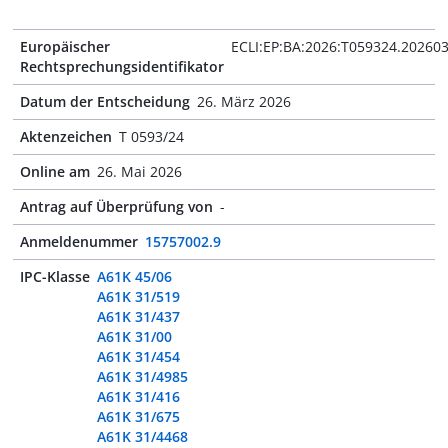
Europäischer
ECLI:EP:BA:2026:T059324.20260
Rechtsprechungsidentifikator
Datum der Entscheidung
26. März 2026
Aktenzeichen
T 0593/24
Online am
26. Mai 2026
Antrag auf Überprüfung von
-
Anmeldenummer
15757002.9
IPC-Klasse
A61K 45/06
A61K 31/519
A61K 31/437
A61K 31/00
A61K 31/454
A61K 31/4985
A61K 31/416
A61K 31/675
A61K 31/4468