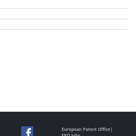
European Patent Office
|
EPO Jobs