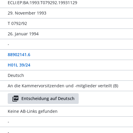
ECLI:EP:BA:1993:T079292.19931129
29. November 1993
T 0792/92
26. Januar 1994
-
88902141.6
H01L 39/24
Deutsch
An die Kammervorsitzenden und -mitglieder verteilt (B)
Entscheidung auf Deutsch
Keine AB-Links gefunden
-
-