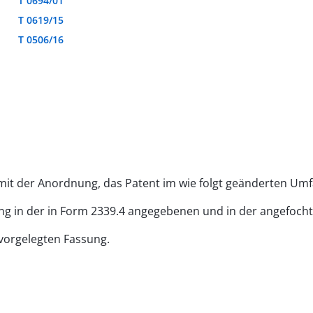
T 0694/01
T 0619/15
T 0506/16
 mit der Anordnung, das Patent im wie folgt geänderten Um
bung in der in Form 2339.4 angegebenen und in der angefoc
vorgelegten Fassung.