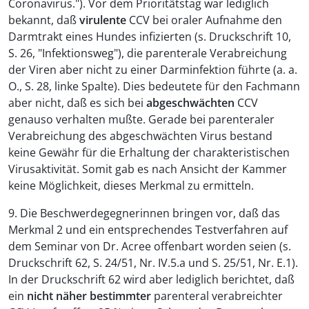
Coronavirus."). Vor dem Prioritätstag war lediglich
bekannt, daß
virulente
CCV bei oraler Aufnahme den
Darmtrakt eines Hundes infizierten (s. Druckschrift 10,
S. 26, "Infektionsweg"), die parenterale Verabreichung
der Viren aber nicht zu einer Darminfektion führte (a. a.
O., S. 28, linke Spalte). Dies bedeutete für den Fachmann
aber nicht, daß es sich bei
abgeschwächten
CCV
genauso verhalten mußte. Gerade bei parenteraler
Verabreichung des abgeschwächten Virus bestand
keine Gewähr für die Erhaltung der charakteristischen
Virusaktivität. Somit gab es nach Ansicht der Kammer
keine Möglichkeit, dieses Merkmal zu ermitteln.
9. Die Beschwerdegegnerinnen bringen vor, daß das
Merkmal 2 und ein entsprechendes Testverfahren auf
dem Seminar von Dr. Acree offenbart worden seien (s.
Druckschrift 62, S. 24/51, Nr. IV.5.a und S. 25/51, Nr. E.1).
In der Druckschrift 62 wird aber lediglich berichtet, daß
ein
nicht näher bestimmter
parenteral verabreichter