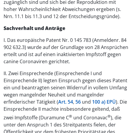
zugänglich sind und sich bei der Reproduktion mit
hoher Wahrscheinlichkeit Abweichungen ergeben (s.
Nrn. 11.1 bis 11.3 und 12 der Entscheidungsgründe).
Sachverhalt und Anträge
I. Das europäische Patent Nr. 0 145 783 (Anmeldenr. 84
902 632.3) wurde auf der Grundlage von 28 Ansprüchen
erteilt und ist auf einen inaktivierten Impfstoff gegen
canine Coronaviren gerichtet.
II. Zwei Einsprechende (Einsprechende I und
Einsprechende II) legten Einspruch gegen dieses Patent
ein und beantragten seinen Widerruf in vollem Umfang
wegen mangelnder Neuheit und mangelnder
erfinderischer Tätigkeit (
Art. 54
,
56
und
100 a) EPÜ
). Die
Einsprechende II machte insbesondere geltend, daß
®
®
zwei Impfstoffe (Duramune C
und Coronavac
), die
unter den Anspruch 1 des Streitpatents fielen, der
Öffentlichkeit vor dem frühesten Prioritätstag des