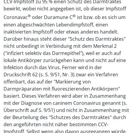
CCV-Impfstoff zu 95 % einen Schutz des Darmtraktes
bewirkt, wobei nicht angegeben ist, ob dieser Impfstoff
®
®
Coronavac
oder Duramune C
ist bzw. ob es sich um
einen abgeschwächten Lebendimpfstoff, einen
inaktivierten Impfstoff oder etwas anderes handelt.
Darüber hinaus steht dieser "Schutz des Darmtraktes"
nicht unbedingt in Verbindung mit dem Merkmal 2
("infiziert selektiv das Darmepithel"), weil er auch auf
lokale Antikörper zurückgehen kann und nicht auf eine
Infektion durch das Virus. Ferner wird in der
Druckschrift 62 (s. S. 9/51, Nr. 3) zwar ein Verfahren
offenbart, das auf der "Markierung von
Darmpräparaten mit fluoreszierenden Antikörpern"
basiert. Dieses Verfahren wird aber in Zusammenhang
mit der Diagnose von caninem Coronavirus genannt (s.
Überschrift auf S. 9/51) und nicht in Zusammenhang mit
der Beurteilung des "Schutzes des Darmtraktes" durch
den angeführten nicht näher bestimmten CCV-
Impfstoff. Selbst wenn also davon ausgegangen würde,