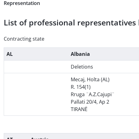
Representation
List of professional representative
Contracting state
AL
Albania
Deletions
Mecaj, Holta (AL)
R. 154(1)
Rruga ¨A.Z.Cajupi¨
Pallati 20/4, Ap 2
TIRANË