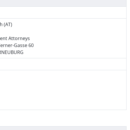
h (AT)
ent Attorneys
Werner-Gasse 60
ERNEUBURG