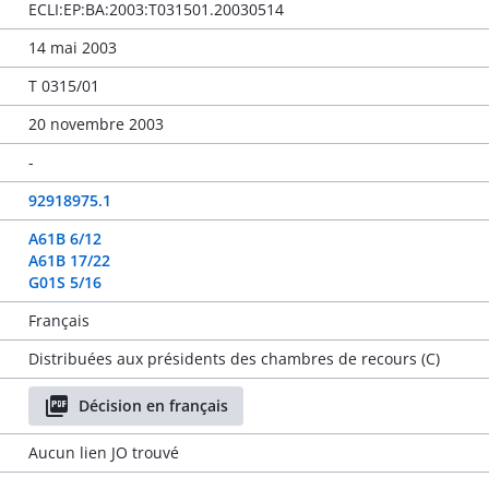
ECLI:EP:BA:2003:T031501.20030514
14 mai 2003
T 0315/01
20 novembre 2003
-
92918975.1
A61B 6/12
A61B 17/22
G01S 5/16
Français
Distribuées aux présidents des chambres de recours (C)
Décision en français
Aucun lien JO trouvé