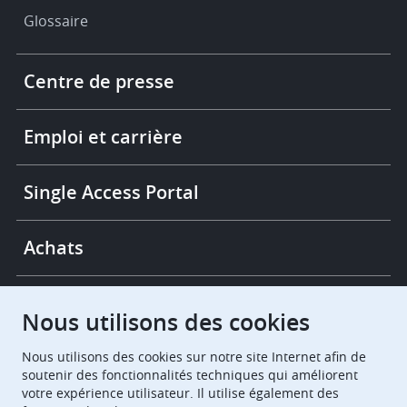
Glossaire
Footer
Centre de presse
-
More
links
Emploi et carrière
Single Access Portal
Achats
Chambres de recours
Nous utilisons des cookies
Nous utilisons des cookies sur notre site Internet afin de
European Patent Office
EPO Jobs
soutenir des fonctionnalités techniques qui améliorent
votre expérience utilisateur. Il utilise également des