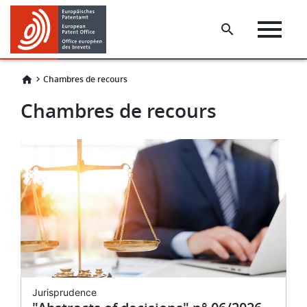
Skip
Skip
to
to
main
footer
content
Chambres de recours
Chambres de recours
AU
Jurisprudence
J