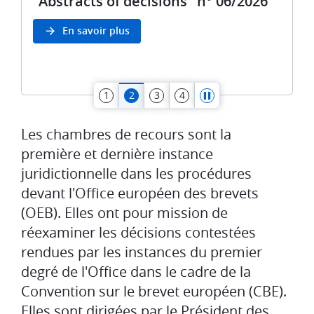
"Abstracts of decisions" n° 06/2026
D
En savoir plus
1
2
3
4
Les chambres de recours sont la
première et dernière instance
juridictionnelle dans les procédures
devant l'Office européen des brevets
(OEB). Elles ont pour mission de
réexaminer les décisions contestées
rendues par les instances du premier
degré de l'Office dans le cadre de la
Convention sur le brevet européen (CBE).
Elles sont dirigées par le Président des