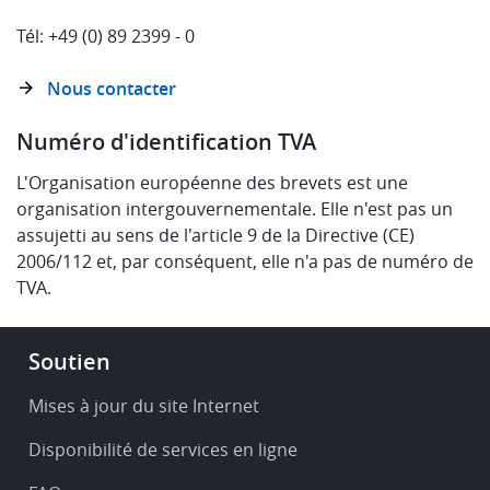
Tél: +49 (0) 89 2399 - 0
Nous contacter
Numéro d'identification TVA
L'Organisation européenne des brevets est une
organisation intergouvernementale. Elle n'est pas un
assujetti au sens de l'article 9 de la Directive (CE)
2006/112 et, par conséquent, elle n'a pas de numéro de
TVA.
Footer
Soutien
-
Service
Mises à jour du site Internet
&
Disponibilité de services en ligne
support