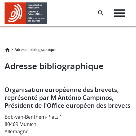
Skip
Skip
to
to
main
footer
content
Adresse bibliographique
Adresse bibliographique
Organisation européenne des brevets,
représenté par M António Campinos,
Président de l'Office européen des brevets
Bob-van-Benthem-Platz 1
80469 Munich
Allemagne