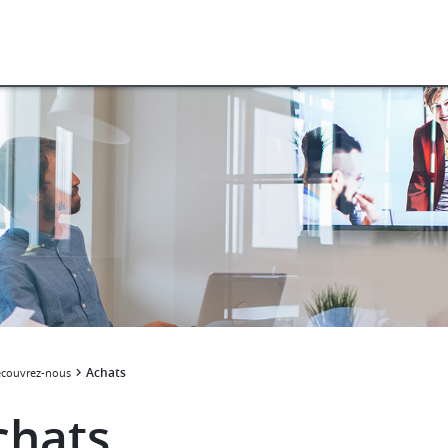
Achats
couvrez-nous
chats