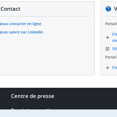
Contact
V
Nous contacter en ligne
Portai
Nous suivre sur LinkedIn
S'
co
TE
Portai
S'
Footer
Centre de presse
-
More
Emploi et carrière
links