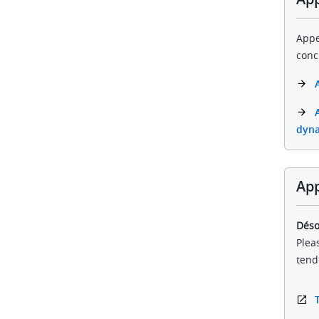
Appe
conc
dyn
App
Déso
Plea
tend