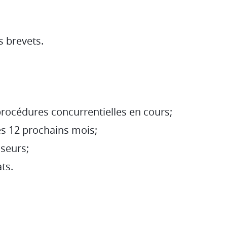
s brevets.
procédures concurrentielles en cours;
es 12 prochains mois;
sseurs;
ts.