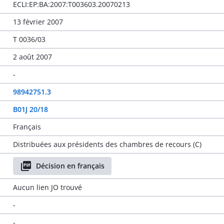
ECLI:EP:BA:2007:T003603.20070213
13 février 2007
T 0036/03
2 août 2007
-
98942751.3
B01J 20/18
Français
Distribuées aux présidents des chambres de recours (C)
Décision en français
Aucun lien JO trouvé
-
-