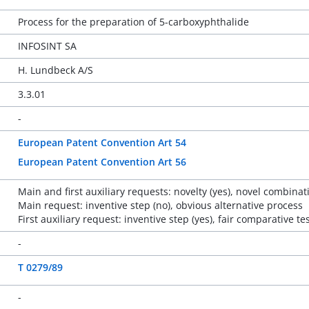
Process for the preparation of 5-carboxyphthalide
INFOSINT SA
H. Lundbeck A/S
3.3.01
-
European Patent Convention Art 54
European Patent Convention Art 56
Main and first auxiliary requests: novelty (yes), novel combinat
Main request: inventive step (no), obvious alternative process
First auxiliary request: inventive step (yes), fair comparative te
-
T 0279/89
-