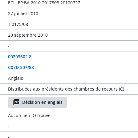
ECLI:EP:BA:2010:T017508.20100727
27 juilliet 2010
T 0175/08
20 septembre 2010
-
00203602.8
C07D 307/88
Anglais
Distribuées aux présidents des chambres de recours (C)
Décision en anglais
Aucun lien JO trouvé
-
-