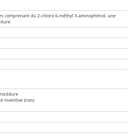
ques comprenant du 2-chloro 6-méthyl 3-aminophénol, une
nture
procédure
té inventive (non)