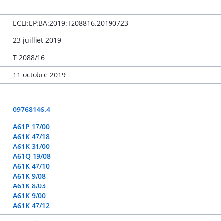
ECLI:EP:BA:2019:T208816.20190723
23 juilliet 2019
T 2088/16
11 octobre 2019
-
09768146.4
A61P 17/00
A61K 47/18
A61K 31/00
A61Q 19/08
A61K 47/10
A61K 9/08
A61K 8/03
A61K 9/00
A61K 47/12