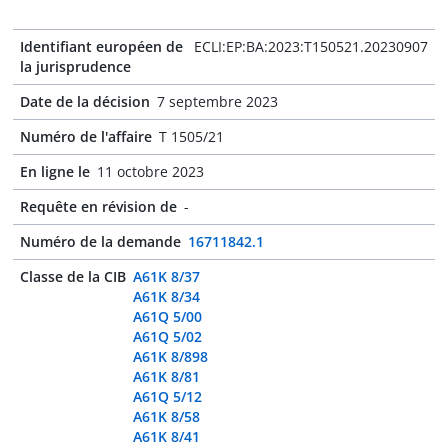
Identifiant européen de
ECLI:EP:BA:2023:T150521.20230907
la jurisprudence
Date de la décision
7 septembre 2023
Numéro de l'affaire
T 1505/21
En ligne le
11 octobre 2023
Requête en révision de
-
Numéro de la demande
16711842.1
Classe de la CIB
A61K 8/37
A61K 8/34
A61Q 5/00
A61Q 5/02
A61K 8/898
A61K 8/81
A61Q 5/12
A61K 8/58
A61K 8/41