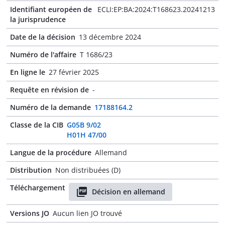
Identifiant européen de
ECLI:EP:BA:2024:T168623.20241213
la jurisprudence
Date de la décision
13 décembre 2024
Numéro de l'affaire
T 1686/23
En ligne le
27 février 2025
Requête en révision de
-
Numéro de la demande
17188164.2
Classe de la CIB
G05B 9/02
H01H 47/00
Langue de la procédure
Allemand
Distribution
Non distribuées (D)
Téléchargement
Décision en allemand
Versions JO
Aucun lien JO trouvé