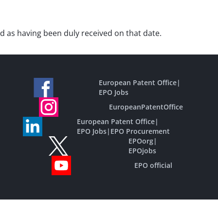
red as having been duly received on that date.
European Patent Office
|
EPO Jobs
EuropeanPatentOffice
European Patent Office
|
EPO Jobs
|
EPO Procurement
EPOorg
|
EPOjobs
EPO official