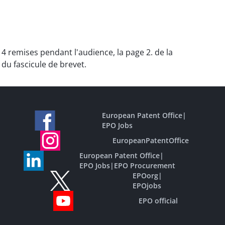
 4 remises pendant l'audience, la page 2. de la
 du fascicule de brevet.
European Patent Office
|
EPO Jobs
EuropeanPatentOffice
European Patent Office
|
EPO Jobs
|
EPO Procurement
EPOorg
|
EPOjobs
EPO official