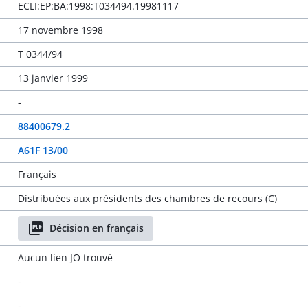
ECLI:EP:BA:1998:T034494.19981117
17 novembre 1998
T 0344/94
13 janvier 1999
-
88400679.2
A61F 13/00
Français
Distribuées aux présidents des chambres de recours (C)
Décision en français
Aucun lien JO trouvé
-
-