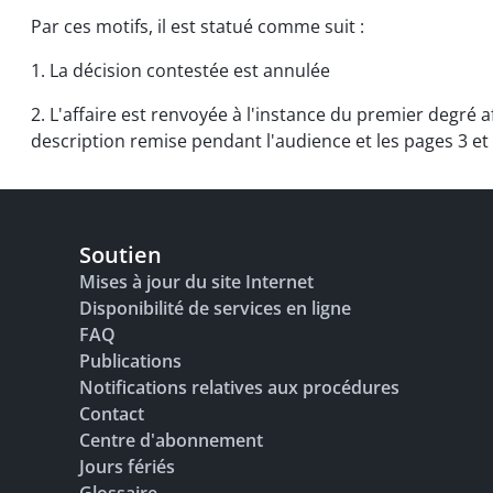
Par ces motifs, il est statué comme suit :
1. La décision contestée est annulée
2. L'affaire est renvoyée à l'instance du premier degré a
description remise pendant l'audience et les pages 3 et 4
Soutien
Mises à jour du site Internet
Disponibilité de services en ligne
FAQ
Publications
Notifications relatives aux procédures
Contact
Centre d'abonnement
Jours fériés