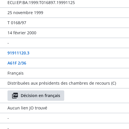
ECLI:EP:BA:1999:T016897.19991125
25 novembre 1999
T 0168/97
14 février 2000
-
91911120.3
A61F 2/36
Français
Distribuées aux présidents des chambres de recours (C)
Décision en français
Aucun lien JO trouvé
-
-