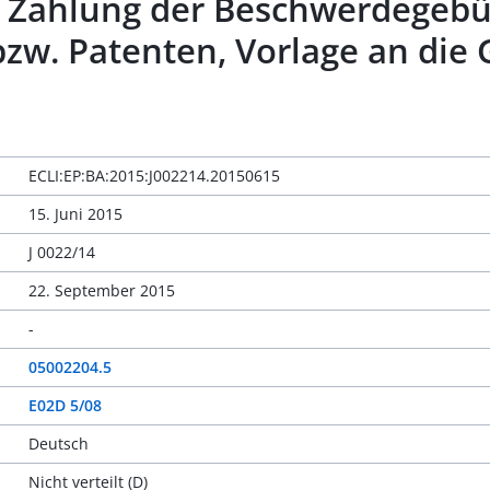
s, Zahlung der Beschwerdegeb
zw. Patenten, Vorlage an di
ECLI:EP:BA:2015:J002214.20150615
15. Juni 2015
J 0022/14
22. September 2015
-
05002204.5
E02D 5/08
Deutsch
Nicht verteilt (D)