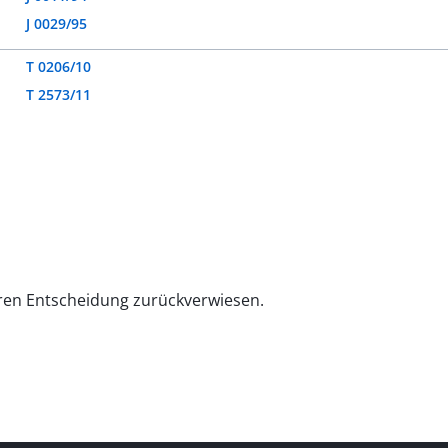
J 0029/95
T 0206/10
T 2573/11
teren Entscheidung zurückverwiesen.