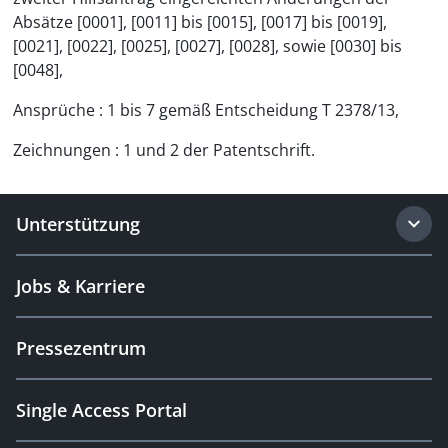
Absätze [0001], [0011] bis [0015], [0017] bis [0019],
[0021], [0022], [0025], [0027], [0028], sowie [0030] bis
[0048],
Ansprüche : 1 bis 7 gemäß Entscheidung T 2378/13,
Zeichnungen : 1 und 2 der Patentschrift.
Unterstützung
Jobs & Karriere
Pressezentrum
Single Access Portal