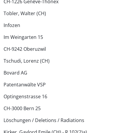
CH-1226 Genève-Thônex
Tobler, Walter (CH)
Infozen
Im Weingarten 15
CH-9242 Oberuzwil
Tschudi, Lorenz (CH)
Bovard AG
Patentanwälte VSP
Optingenstrasse 16
CH-3000 Bern 25
Löschungen / Deletions / Radiations
Kirker, Gaylord Emile (CH) - R.102(2)a)