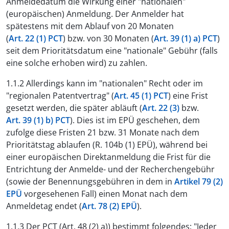
Anmeldedatum die Wirkung einer "nationalen"
(europäischen) Anmeldung. Der Anmelder hat
spätestens mit dem Ablauf von 20 Monaten
(
Art. 22 (1) PCT
) bzw. von 30 Monaten (
Art. 39 (1) a) PCT
)
seit dem Prioritätsdatum eine "nationale" Gebühr (falls
eine solche erhoben wird) zu zahlen.
1.1.2 Allerdings kann im "nationalen" Recht oder im
"regionalen Patentvertrag" (
Art. 45 (1) PCT
) eine Frist
gesetzt werden, die später abläuft (
Art. 22 (3)
bzw.
Art. 39 (1) b) PCT
). Dies ist im EPÜ geschehen, dem
zufolge diese Fristen 21 bzw. 31 Monate nach dem
Prioritätstag ablaufen (R. 104b (1) EPÜ), während bei
einer europäischen Direktanmeldung die Frist für die
Entrichtung der Anmelde- und der Recherchengebühr
(sowie der Benennungsgebühren in dem in
Artikel 79 (2)
EPÜ
vorgesehenen Fall) einen Monat nach dem
Anmeldetag endet (
Art. 78 (2) EPÜ
).
1.1.3 Der PCT (Art. 48 (2) a)) bestimmt folgendes: "Jeder