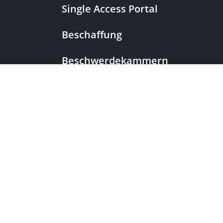
Single Access Portal
Beschaffung
Beschwerdekammern
|
European Patent Office
EPO Jobs
EuropeanPatentOffice
|
European Patent Office
EPO Jobs
|
EPOorg
EPOjobs