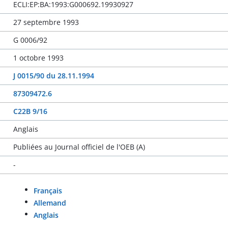
ECLI:EP:BA:1993:G000692.19930927
27 septembre 1993
G 0006/92
1 octobre 1993
J 0015/90 du 28.11.1994
87309472.6
C22B 9/16
Anglais
Publiées au Journal officiel de l'OEB (A)
-
Français
Allemand
Anglais