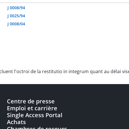
J 0008/94
J 0025/94
J 0008/04
uent l'octroi de la restitutio in integrum quant au délai vis
Centre de presse
Emploi et carrière
Single Access Portal
Achats
Chambres de recours