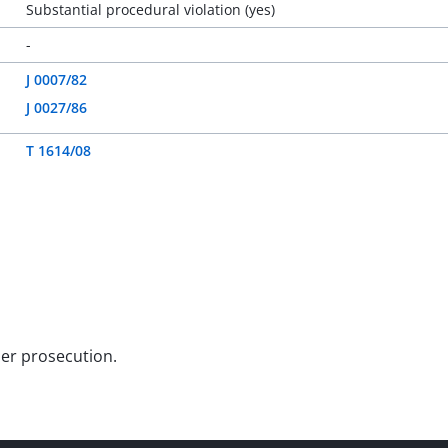
Substantial procedural violation (yes)
-
J 0007/82
J 0027/86
T 1614/08
her prosecution.