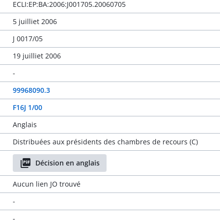
ECLI:EP:BA:2006:J001705.20060705
5 juilliet 2006
J 0017/05
19 juilliet 2006
-
99968090.3
F16J 1/00
Anglais
Distribuées aux présidents des chambres de recours (C)
Décision en anglais
Aucun lien JO trouvé
-
-