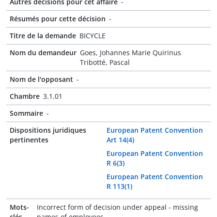
Autres décisions pour cet affaire
-
Résumés pour cette décision
-
Titre de la demande
BICYCLE
Nom du demandeur
Goes, Johannes Marie Quirinus
Tribotté, Pascal
Nom de l'opposant
-
Chambre
3.1.01
Sommaire
-
Dispositions juridiques
European Patent Convention
pertinentes
Art 14(4)
European Patent Convention
R 6(3)
European Patent Convention
R 113(1)
Mots-
Incorrect form of decision under appeal - missing
clés
names of employees