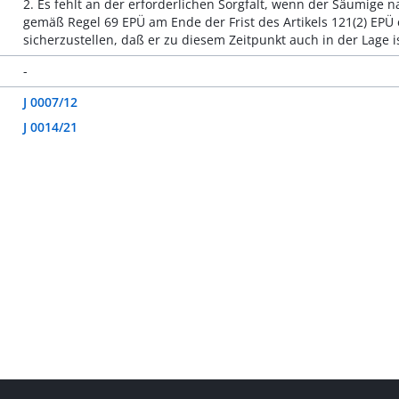
2. Es fehlt an der erforderlichen Sorgfalt, wenn der Säumige n
gemäß Regel 69 EPÜ am Ende der Frist des Artikels 121(2) EPÜ
sicherzustellen, daß er zu diesem Zeitpunkt auch in der Lage
-
J 0007/12
J 0014/21