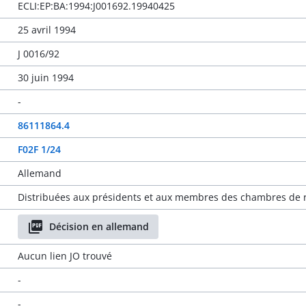
ECLI:EP:BA:1994:J001692.19940425
25 avril 1994
J 0016/92
30 juin 1994
-
86111864.4
F02F 1/24
Allemand
Distribuées aux présidents et aux membres des chambres de r
Décision en allemand
Aucun lien JO trouvé
-
-