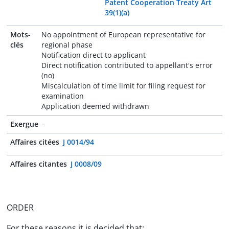
Patent Cooperation Treaty Art
39(1)(a)
Mots-
No appointment of European representative for
clés
regional phase
Notification direct to applicant
Direct notification contributed to appellant's error
(no)
Miscalculation of time limit for filing request for
examination
Application deemed withdrawn
Exergue
-
Affaires citées
J 0014/94
Affaires citantes
J 0008/09
ORDER
For these reasons it is decided that: