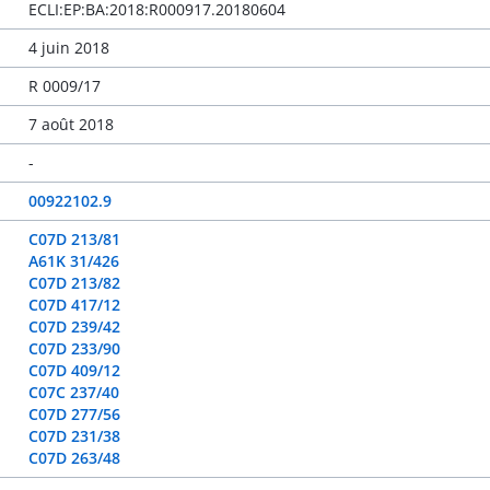
ECLI:EP:BA:2018:R000917.20180604
4 juin 2018
R 0009/17
7 août 2018
-
00922102.9
C07D 213/81
A61K 31/426
C07D 213/82
C07D 417/12
C07D 239/42
C07D 233/90
C07D 409/12
C07C 237/40
C07D 277/56
C07D 231/38
C07D 263/48