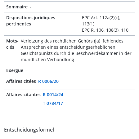
Sommaire
-
Dispositions juridiques
EPC Art. 112a(2)(c),
pertinentes
113(1)
EPC R. 106, 108(3), 110
Mots-
Verletzung des rechtlichen Gehörs (ja)  fehlendes
clés
Ansprechen eines entscheidungserheblichen
Gesichtspunkts durch die Beschwerdekammer in der
mündlichen Verhandlung
Exergue
-
Affaires citées
R 0006/20
Affaires citantes
R 0014/24
T 0784/17
Entscheidungsformel