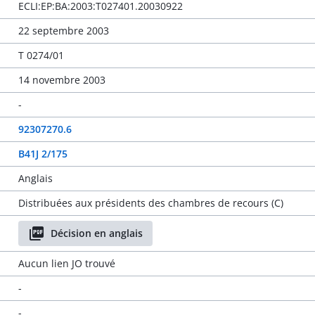
ECLI:EP:BA:2003:T027401.20030922
22 septembre 2003
T 0274/01
14 novembre 2003
-
92307270.6
B41J 2/175
Anglais
Distribuées aux présidents des chambres de recours (C)
Décision en anglais
Aucun lien JO trouvé
-
-