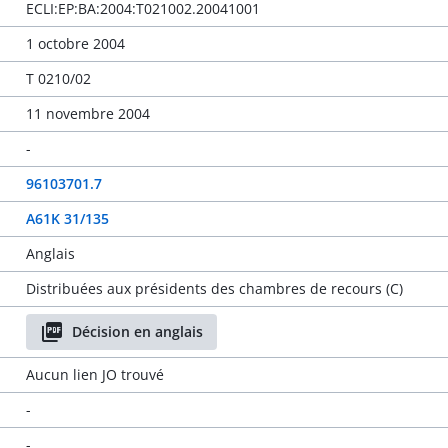
ECLI:EP:BA:2004:T021002.20041001
1 octobre 2004
T 0210/02
11 novembre 2004
-
96103701.7
A61K 31/135
Anglais
Distribuées aux présidents des chambres de recours (C)
Décision en anglais
Aucun lien JO trouvé
-
-