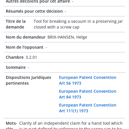
Autres décisions pour cet affaire
-
Résumés pour cette décision
-
Titre de la
Tool for breaking a vacuum in a preserving jar
demande
closed with a screw cap
Nom du demandeur
BRIX-HANSEN, Helge
Nom de l'opposant
-
Chambre
3.2.01
Sommaire
-
Dispositions juridiques
European Patent Convention
pertinentes
Art 56 1973
European Patent Convention
Art 84 1973
European Patent Convention
Art 111(1) 1973
Mots-
Clarity of an independent claim for a hand tool which
clés
is in part defined by reference to the screw cap to be