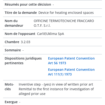
Résumés pour cette décision
-
Titre de la demande
Device for heating enclosed spaces
Nom du
OFFICINE TERMOTECNICHE FRACCARO
demandeur
O.T.F. S.r.l.
Nom de l'opposant
CarliEUklima SpA
Chambre
3.2.03
Sommaire
-
Dispositions juridiques
European Patent Convention
pertinentes
Art 56 1973
European Patent Convention
Art 111(1) 1973
Mots-
Inventive step - (yes) in view of written prior art
clés
Remittal to the first instance for investigation of
alleged prior use
Exergue
-