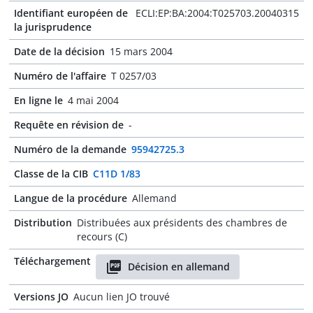
Identifiant européen de
ECLI:EP:BA:2004:T025703.20040315
la jurisprudence
Date de la décision
15 mars 2004
Numéro de l'affaire
T 0257/03
En ligne le
4 mai 2004
Requête en révision de
-
Numéro de la demande
95942725.3
Classe de la CIB
C11D 1/83
Langue de la procédure
Allemand
Distribution
Distribuées aux présidents des chambres de
recours (C)
Téléchargement
Décision en allemand
Versions JO
Aucun lien JO trouvé