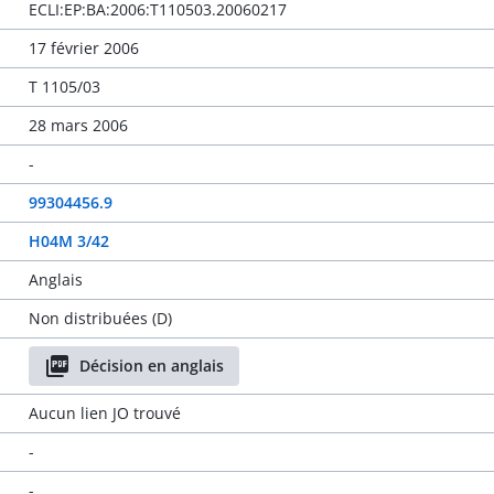
ECLI:EP:BA:2006:T110503.20060217
17 février 2006
T 1105/03
28 mars 2006
-
99304456.9
H04M 3/42
Anglais
Non distribuées (D)
Décision en anglais
Aucun lien JO trouvé
-
-