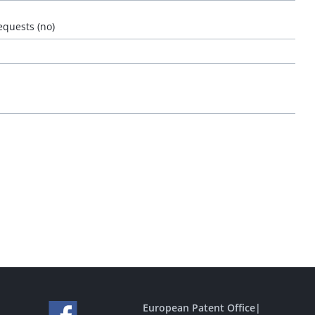
requests (no)
European Patent Office
|