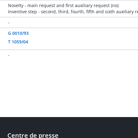
Novelty - main request and first auxiliary request (no)
Inventive step - second, third, fourth, fifth and sixth auxiliary 
-
G 0010/93
T 1059/04
-
Centre de presse