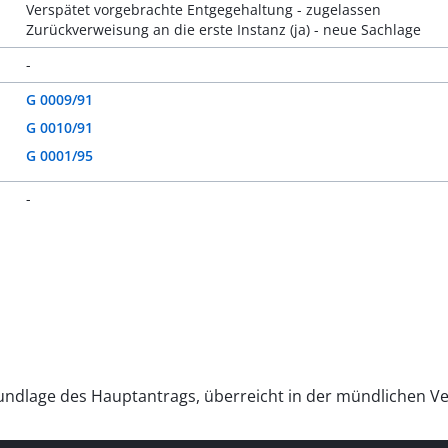
Verspätet vorgebrachte Entgegehaltung - zugelassen
Zurückverweisung an die erste Instanz (ja) - neue Sachlage
-
G 0009/91
G 0010/91
G 0001/95
-
rundlage des Hauptantrags, überreicht in der mündlichen Ve