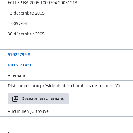
ECLI:EP:BA:2005:T009704.20051213
13 décembre 2005
T 0097/04
30 décembre 2005
-
97922799.8
G01N 21/89
Allemand
Distribuées aux présidents des chambres de recours (C)
Décision en allemand
Aucun lien JO trouvé
-
-