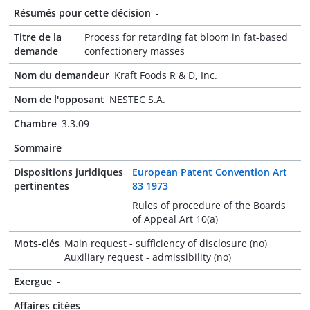
Résumés pour cette décision
-
Titre de la
Process for retarding fat bloom in fat-based
demande
confectionery masses
Nom du demandeur
Kraft Foods R & D, Inc.
Nom de l'opposant
NESTEC S.A.
Chambre
3.3.09
Sommaire
-
Dispositions juridiques
European Patent Convention Art
pertinentes
83 1973
Rules of procedure of the Boards
of Appeal Art 10(a)
Mots-clés
Main request - sufficiency of disclosure (no)
Auxiliary request - admissibility (no)
Exergue
-
Affaires citées
-