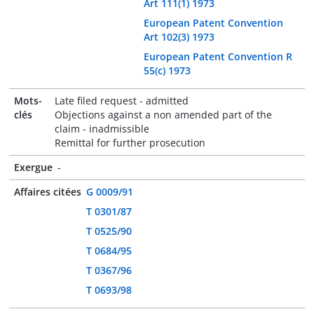
Art 111(1) 1973
European Patent Convention
Art 102(3) 1973
European Patent Convention R
55(c) 1973
Mots-
Late filed request - admitted
clés
Objections against a non amended part of the
claim - inadmissible
Remittal for further prosecution
Exergue
-
Affaires citées
G 0009/91
T 0301/87
T 0525/90
T 0684/95
T 0367/96
T 0693/98