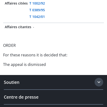
Affaires citées
T 1002/92
T 0389/95
T 1042/01
Affaires citantes
-
ORDER
For these reasons it is decided that:
The appeal is dismissed
Soutien
Centre de presse